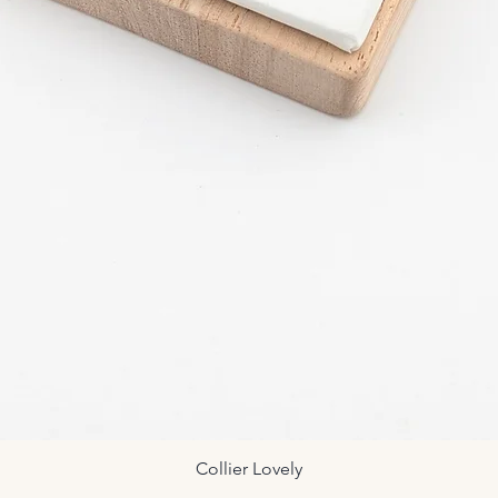
Collier Lovely
Aperçu rapide