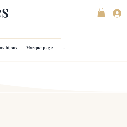
es
os bijoux
Marque page
...