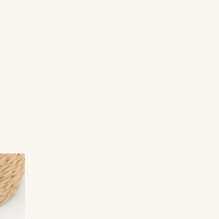
petite pièce unique, discrète, élégante, et
facile à glisser dans un sac.
Matériaux :
– Acier inoxydable
– Résine de glaçage
– Inclusions décoratives (à définir ,
supplément de 4€)
Chaque miroir est fabriqué à la main dans
mon atelier en Bourgogne, ce qui en fait une
création authentique et singulière.
Entretien :
Nettoyer délicatement avec un chiffon
doux.
Éviter l’eau, les parfums et les produits
chimiques.
Ranger à l’abri de l’humidité.
Dimensions :
7cm de diamètre
69g
Garantie : 1 an