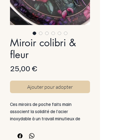
Miroir colibri &
fleur
Prix
25,00 €
Ajouter pour adopter
Ces miroirs de poche faits main
associent la solidité de l’acier
inoxydable à un travail minutieux de
résine en glaçage. Chaque pièce est
décorée d’inclusions soigneusement
collées sur le miroir, puis protégées par