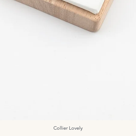
Collier Lovely
Aperçu rapide