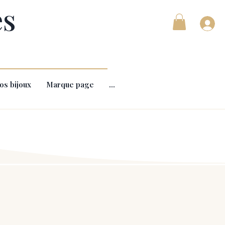
es
os bijoux
Marque page
...