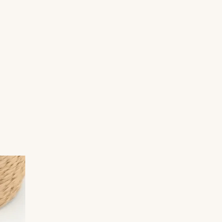
séries, chacune portant son empreinte
singulière.
Elles peuvent être agrémentées d’une
chaînette ou d’un pompon en tissu, selon le
style.
📏 Dimensions :4.3 cm X 6.5cm
Des créations conçues pour accompagner
vos lectures avec poésie, entre artisanat
d’art et élégance intemporelle.
Vendu dans son écrin