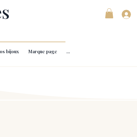
es
os bijoux
Marque page
...