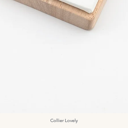
Collier Lovely
Aperçu rapide