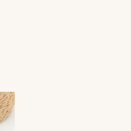
Certaines pièces sont réalisées en
exemplaire unique, d’autres en petites
séries, chacune portant son empreinte
singulière.
Elles peuvent être agrémentées d’une
chaînette ou d’un pompon en tissu, selon le
style.
📏 Dimensions : 5 cm X 6.7cm
Des créations conçues pour accompagner
vos lectures avec poésie, entre artisanat
d’art et élégance intemporelle.
Vendu dans son écrin