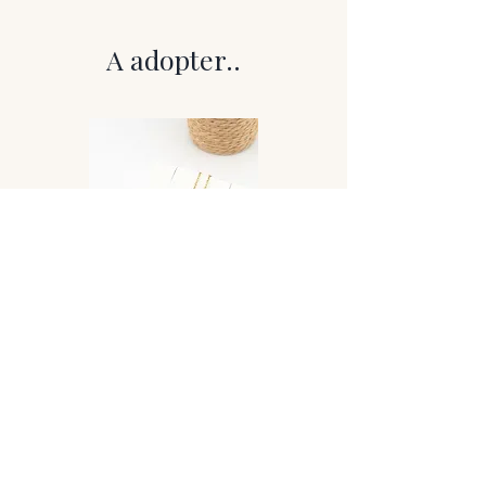
révèle de magnifiques éclats bleus
profonds qui semblent apparaître et
A adopter..
disparaître à la surface. Sa base sombre
met particulièrement en valeur ces
reflets lumineux, donnant à chaque
pendentif un caractère unique et
mystérieux.
Monté artisanalement, ce pendentif
met en valeur toute la profondeur et
l’éclat naturel de cette pierre
fascinante.
Détails techniques
Pierre : Labradorite bleue naturelle –
Qualité A
Montage : Montage artisanal
Finition : pierre naturelle polie aux reflets
bleus irisés caractéristiques
Provenance : Madagascar – l’un des
Collier Lovely
principaux gisements mondiaux de