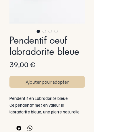
Pendentif oeuf
labradorite bleue
Prix
39,00 €
Ajouter pour adopter
Pendentif en Labradorite bleue
Ce pendentif met en valeur la
labradorite bleue, une pierre naturelle
fascinante connue pour ses reflets
lumineux appelés labradorescence.
Selon l’orientation de la lumière, la pierre