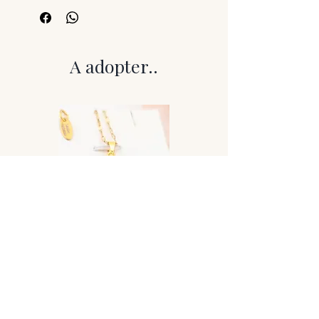
lumineux appelés labradorescence.
Selon l’orientation de la lumière, la pierre
révèle de magnifiques éclats bleus
profonds qui semblent apparaître et
A adopter..
disparaître à la surface. Sa base sombre
met particulièrement en valeur ces
reflets lumineux, donnant à chaque
pendentif un caractère unique et
mystérieux.
Monté artisanalement, ce pendentif
met en valeur toute la profondeur et
l’éclat naturel de cette pierre
fascinante.
Détails techniques
Pierre : Labradorite bleue naturelle –
Qualité A
Montage : Montage artisanal
Finition : pierre naturelle polie aux reflets
bleus irisés caractéristiques