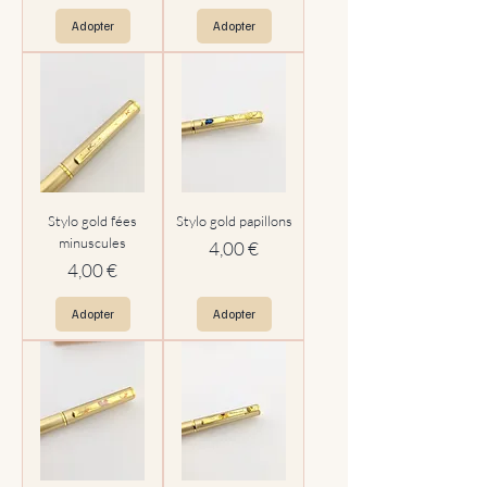
Adopter
Adopter
Stylo gold fées
Stylo gold papillons
minuscules
Prix
4,00 €
Prix
4,00 €
Adopter
Adopter