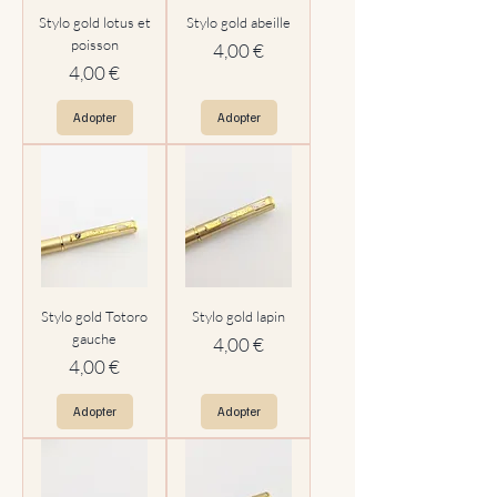
Stylo gold lotus et
Stylo gold abeille
poisson
Prix
4,00 €
Prix
4,00 €
Adopter
Adopter
Stylo gold Totoro
Stylo gold lapin
gauche
Prix
4,00 €
Prix
4,00 €
Adopter
Adopter