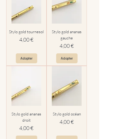
Stylo gold tournesol
Stylo gold ananas
gauche
Prix
4,00 €
Prix
4,00 €
Adopter
Adopter
Stylo gold ananas
Stylo gold océan
droit
Prix
4,00 €
Prix
4,00 €