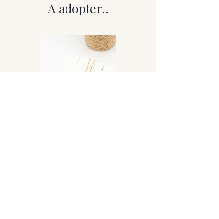
décorée à la main à l’aide de résine,
A adopter..
parfois enrichie de pigments ou
d’inclusions, faisant de chaque pièce un
modèle unique.
Le travail artisanal se concentre
volontairement sur un détail précis, afin
de conserver l’équilibre entre simplicité,
élégance et singularité.
Chaque stylo porte ainsi sa propre
empreinte, entre objet du quotidien et
création d’art accessible.
Caractéristiques
• Structure : plastique
• Pointe : bille – encre
• dimensions : 10cm
• poids : 3.6g
Présentation
Collier Lovely
Vendu dans sa pochette noire en
feutrine, prêt à être offert ou à
accompagner votre quotidien avec une