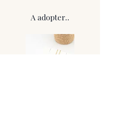
Une partie du stylo est minutieusement
décorée à la main à l’aide de résine,
A adopter..
parfois enrichie de pigments ou
d’inclusions, faisant de chaque pièce un
modèle unique.
Le travail artisanal se concentre
volontairement sur un détail précis, afin
de conserver l’équilibre entre simplicité,
élégance et singularité.
Chaque stylo porte ainsi sa propre
empreinte, entre objet du quotidien et
création d’art accessible.
Caractéristiques
• Structure : plastique
• Pointe : bille – encre
• dimensions : 10cm
• poids : 3.6g
Présentation
Collier Lovely
Vendu dans sa pochette noire en