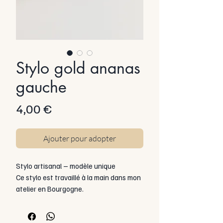
Stylo gold ananas
gauche
Prix
4,00 €
Ajouter pour adopter
Stylo artisanal – modèle unique
Ce stylo est travaillé à la main dans mon
atelier en Bourgogne.
Il repose sur une structure en plastique
légère et fonctionnelle, équipée d’une
pointe bille à encre.