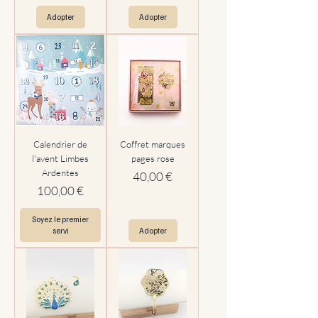
Adopter
Adopter
Calendrier de
Coffret marques
l'avent Limbes
pages rose
Ardentes
Prix
40,00 €
Prix
100,00 €
Soyez le premier
servi
Adopter