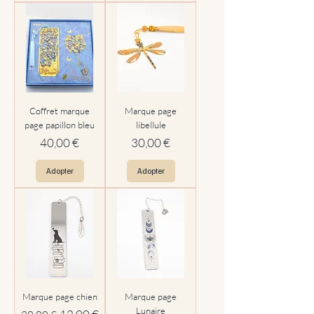
Coffret marque
Marque page
page papillon bleu
libellule
Prix
Prix
40,00 €
30,00 €
Adopter
Adopter
Marque page chien
Marque page
Lunaire
Prix original
Prix promotionnel