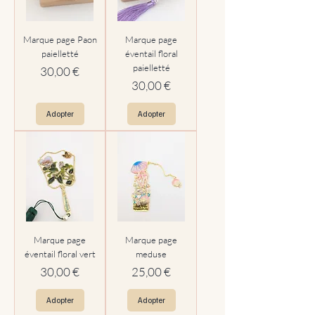
Marque page Paon
Marque page
paielletté
éventail floral
paielletté
Prix
30,00 €
Prix
30,00 €
Adopter
Adopter
Marque page
Marque page
éventail floral vert
meduse
Prix
Prix
30,00 €
25,00 €
Adopter
Adopter