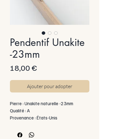
Pendentif Unakite
-23mm
Prix
18,00 €
Ajouter pour adopter
Pierre : Unakite naturelle -23mm
Qualité : A
Provenance : États-Unis
Forme : Ronde
Montage : Pierre percée, non sertie
Chaîne : Acier inoxydable – incluse