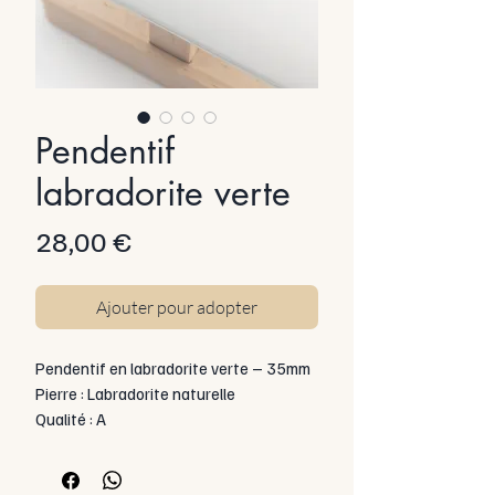
Pendentif
labradorite verte
Prix
28,00 €
Ajouter pour adopter
Pendentif en labradorite verte – 35mm
Pierre : Labradorite naturelle
Qualité : A
Forme : Pierre brute, galet naturel
Taille de la pierre (hors bélière) : 35 mm
Montage : Pierre percée montée sur