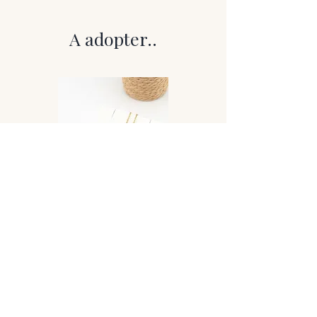
bélière
Chaîne : Acier inoxydable – incluse
A adopter..
Un pendentif de caractère, à
l’esthétique brute et authentique, qui
révèle toute sa profondeur à la lumière.
Caractéristiques
Cette labradorite est conservée à l’état
brut, avec une surface extérieure
sombre, gris foncé à noire, parfois
légèrement rousse par endroits selon la
pierre. À première vue, elle se fait
discrète, presque minérale et austère.
Mais dès que la lumière l’atteint,
l’intérieur de la pierre dévoile de
magnifiques reflets bleus intenses,
parfois légèrement irisés. Ce
phénomène naturel, appelé
labradorescence, est typique de la
Collier Lovely
labradorite et rend chaque pièce