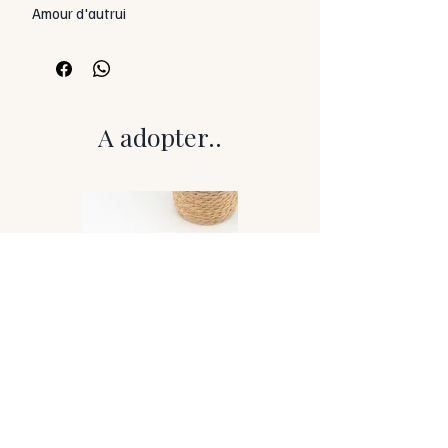
Amour d'autrui
Amour de notre environnement
Amour pour la vie
Attractions de l'amour
L'association de ces trois superbes
pierres offre une fusion idéale pour
A adopter..
l'amour !
La rhodonite :
C'est une pierre équilibrante,
protectrice et réparatrice. Elle calmerait
le stress et le trop-pleins d'émotions,
apporterait tendresse et douceur et
aiderait à surmonter les blessures
émotionnelles et les traumatismes
émotionnels liés au passé.
Le Quartz fraise :
Il aide à vivre dans le moment présent
avec joie et positivité. Il active le chakra
du cœur et soutient toutes les actions