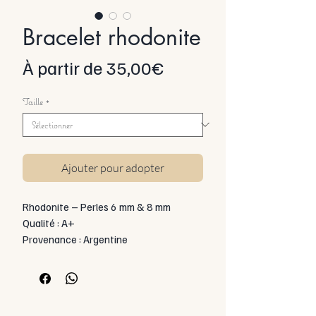
Bracelet rhodonite
Prix
À partir de
35,00€
promotionnel
Taille
*
Ajouter pour adopter
Rhodonite – Perles 6 mm & 8 mm
Qualité : A+
Provenance : Argentine
Catégorie : Bracelet en pierres
naturelles
Montage : Artisanal
---