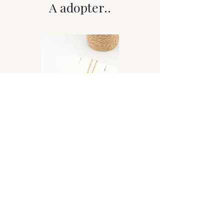
Caractéristiques visuelles
A adopter..
La rhodonite d’Argentine en qualité A+
présente un rose soutenu, parfois
ponctué de veines ou taches noires
(manganèse), qui forment des
contrastes naturels et puissants. Les
perles sont polies avec soin, homogènes
et lumineuses.
La version 6 mm apporte une finesse
délicate, idéale pour un porté discret ou
combiné. La 8 mm offre une présence
affirmée et équilibrée.
---
Vertus de la rhodonite
Émotionnel et mental :
– Apaise les blessures émotionnelles
anciennes, les colères enfouies ou les
Collier Lovely
peines du passé
– Favorise la réconciliation avec soi-
même et les autres