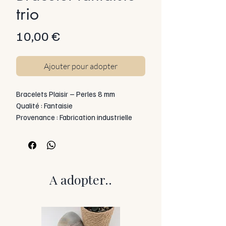
trio
Prix
10,00 €
Ajouter pour adopter
Bracelets Plaisir – Perles 8 mm
Qualité : Fantaisie
Provenance : Fabrication industrielle
Taille des perles : 8 mm
Catégorie : Bracelet fantaisie
Montage : Artisanal
Caractéristiques visuelles :
Ces bracelets se distinguent par leurs
A adopter..
couleurs franches et leur finition
brillante, offrant un rendu propre et
lumineux.
Les perles présentent une teinte