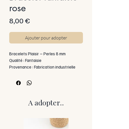
rose
Prix
8,00 €
Ajouter pour adopter
Bracelets Plaisir – Perles 8 mm
Qualité : Fantaisie
Provenance : Fabrication industrielle
Taille des perles : 8 mm
Catégorie : Bracelet fantaisie
Montage : Artisanal
Caractéristiques visuelles :
Ces bracelets se distinguent par leurs
A adopter..
couleurs franches et leur finition
brillante, offrant un rendu propre et
lumineux.
Les perles présentent une teinte