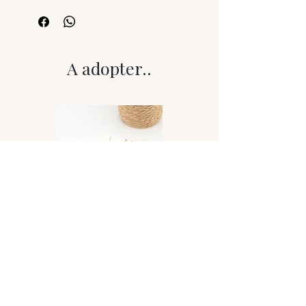
résine pigmentée, parfois enrichie
d’inclusions.
Chaque paire est unique, montée sur
tige ou crochet hypoallergénique.
A adopter..
Entretien
Un chiffon doux est fourni.
Évitez l’eau, le parfum, les produits
chimiques.
À conserver à l’abri de l’humidité.