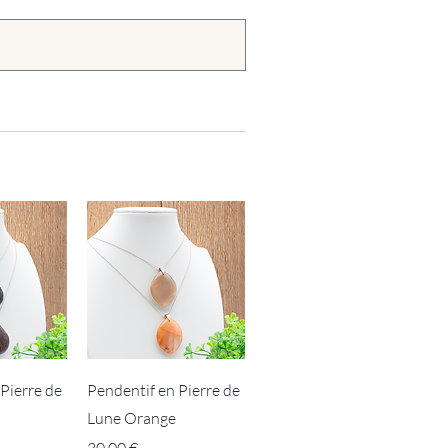
Pierre de
Pendentif en Pierre de
Lune Orange
Prix
30,00 €