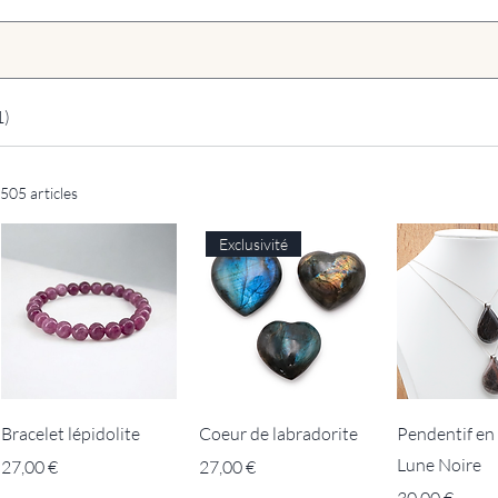
1)
505 articles
Exclusivité
Bracelet lépidolite
Coeur de labradorite
Pendentif en 
Lune Noire
Prix
Prix
27,00 €
27,00 €
Prix
30,00 €