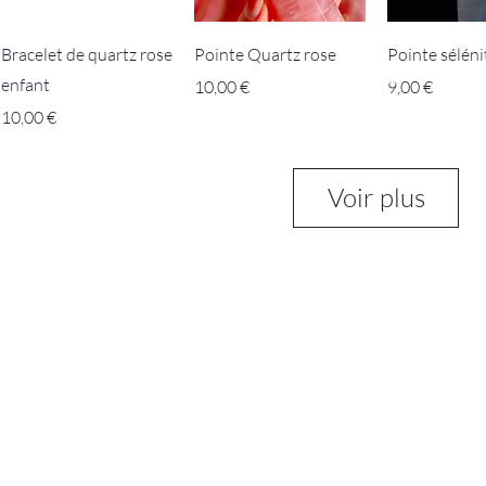
Bracelet de quartz rose
Pointe Quartz rose
Pointe séléni
enfant
Prix
Prix
10,00 €
9,00 €
Prix
10,00 €
Voir plus