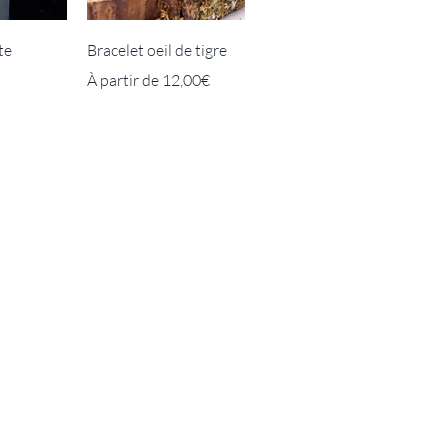
te
Bracelet oeil de tigre
Prix promotionnel
À partir de
12,00€