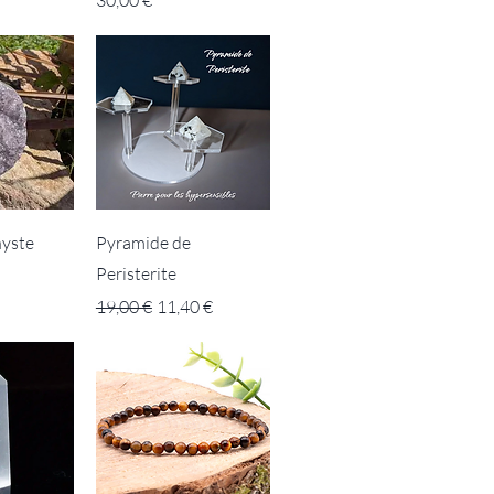
yste
Pyramide de
Peristerite
Prix original
Prix promotionnel
19,00 €
11,40 €