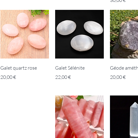
Galet quartz rose
Galet Sélénite
Géode améth
Prix
Prix
Prix
20,00 €
22,00 €
20,00 €