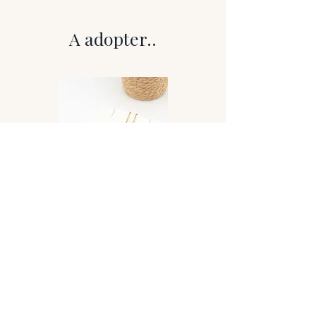
bélière
Chaîne : Acier inoxydable – incluse
A adopter..
Un pendentif de caractère, à
l’esthétique brute et authentique, qui
révèle toute sa profondeur à la lumière.
Caractéristiques
Cette labradorite est conservée à l’état
brut, avec une surface extérieure
sombre, gris foncé à noire, parfois
légèrement rousse par endroits selon la
pierre. À première vue, elle se fait
discrète, presque minérale et austère.
Mais dès que la lumière l’atteint,
l’intérieur de la pierre dévoile de
magnifiques reflets bleus intenses,
parfois légèrement irisés. Ce
phénomène naturel, appelé
labradorescence, est typique de la
Collier Lovely
labradorite et rend chaque pièce