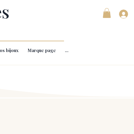
es
os bijoux
Marque page
...