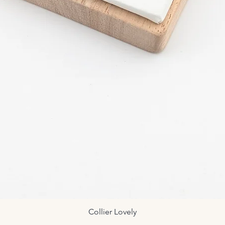
Collier Lovely
Aperçu rapide