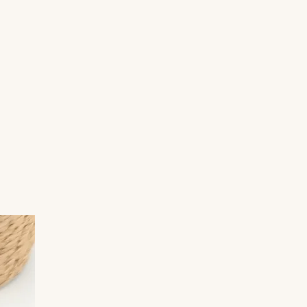
élégance les gestes du quotidien comme les
moments plus précieux.
Cette création est proposée en pièce
unique dans cette teinte pour le moment.
Matériaux :
Acier inoxydable doré
Résine teintée lavande et paillettes dorées
Composition de la parure :
Paire de boucles d’oreilles clous
Collier duo de fleurs
Chaque modèle est fabriqué à la main dans
mon atelier Les Limbes Ardentes, en
Bourgogne, ce qui en fait une création
authentique et singulière.
Présentation :
La parure est vendue dans son écrin.
Entretien :
Un chiffon doux est fourni.
Évitez le contact avec l’eau, le parfum et les
produits chimiques.