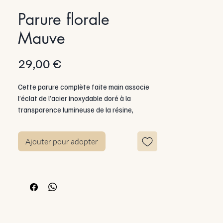
Parure florale
Mauve
Prix
29,00 €
Cette parure complète faite main associe
l’éclat de l’acier inoxydable doré à la
transparence lumineuse de la résine,
travaillée ici dans une teinte lavande
intense et subtilement relevée de paillettes
Ajouter pour adopter
dorées.
Chaque élément de la parure – collier et
boucles d’oreilles– est pensé pour dialoguer
avec l'autre tout en conservant sa propre
personnalité. L’ensemble forme une
composition florale lumineuse, à la fois
moderne et poétique, qui accompagne avec