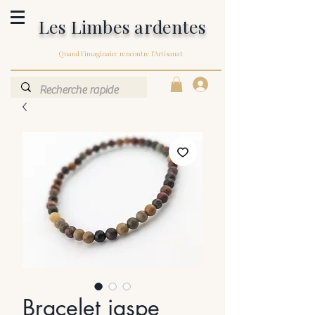
Les Limbes ardentes
Quand l'imaginaire rencontre l'Artisanat
Bracelet jaspe