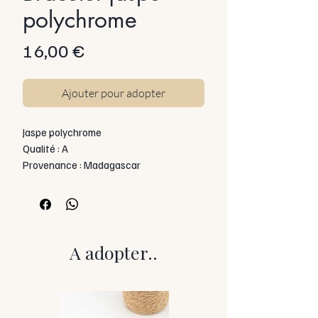
polychrome
Prix
16,00 €
Ajouter pour adopter
Jaspe polychrome
Qualité : A
Provenance : Madagascar
Taille des perles : 4 mm
Catégorie : Bracelet en pierres
naturelles
Montage : Artisanal
Caractéristiques visuelles
A adopter..
Le jaspe polychrome, aussi appelé jaspe
désert, offre une palette de couleurs
naturelles allant du beige au brun, avec
des touches d’ocre, de rouge ou de gris.