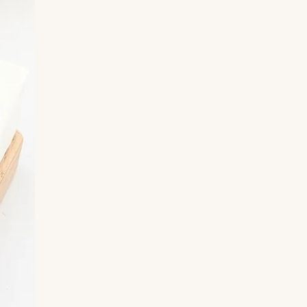
associée à l’apaisement des émotions et à
la guérison du cœur. Elle aide à libérer les
blessures émotionnelles et favorise le
pardon.
Elle est également réputée pour encourager
la compassion, la bienveillance et l’harmonie
dans les relations. La rhodonite
accompagne ainsi celles et ceux qui
souhaitent retrouver calme, douceur et
équilibre intérieur.