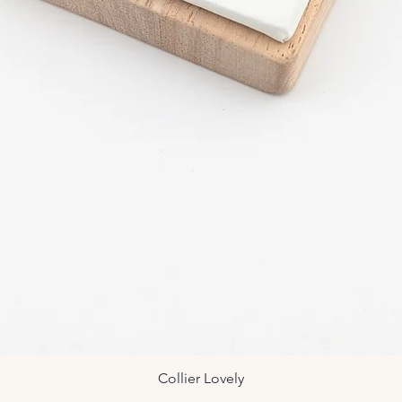
Collier Lovely
Aperçu rapide