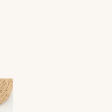
Montées artisanalement sur tige et
terminées par des crochets en acier
inoxydable, ces boucles d’oreilles offrent un
bijou naturel et intemporel, facile à porter
au quotidien. Elles mettent en valeur la
douceur et l’équilibre visuel de cette pierre.
Détails techniques
Pierre : Rhodonite naturelle – Qualité A
Diamètre des perles : 10mm
Montage : Montage artisanal sur tige
Fixation : Crochets en acier inoxydable (doré
ou argenté)
Finition : pierre naturelle polie aux nuances
roses avec inclusions noires
caractéristiques
Provenance : Russie – l’un des principaux
gisements mondiaux de rhodonite
Vertus traditionnelles de la rhodonite
Pierre d’équilibre émotionnel et de
réconciliation, la rhodonite est souvent