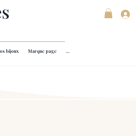
es
os bijoux
Marque page
...