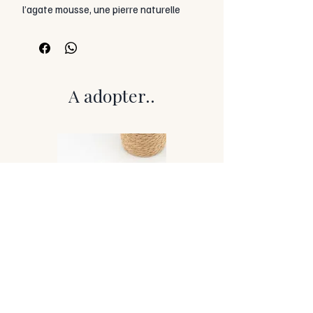
l’agate mousse, une pierre naturelle
fascinante reconnue pour ses
inclusions végétales qui évoquent de
délicates mousses ou de petits
paysages naturels.
Ses nuances translucides mêlées de
A adopter..
verts profonds créent des motifs
uniques à chaque perle. Cette pierre
donne l’impression de contempler un
fragment de nature figé dans la matière,
apportant aux boucles d’oreilles un
charme à la fois doux et organique.
Montées artisanalement sur tige et
terminées par des crochets en acier
inoxydable, ces boucles d’oreilles
offrent un style naturel et intemporel,
facile à porter au quotidien. Chaque
paire révèle la beauté singulière et les
dessins naturels propres à cette pierre.