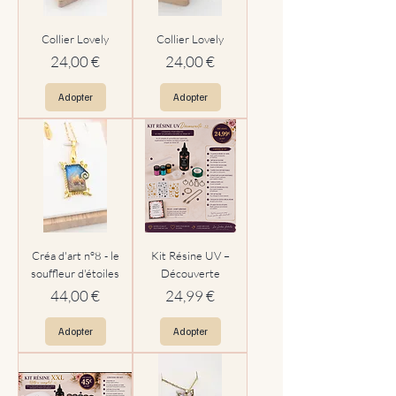
Collier Lovely
Collier Lovely
Prix
Prix
24,00 €
24,00 €
Adopter
Adopter
Créa d'art n°8 - le
Kit Résine UV –
souffleur d'étoiles
Découverte
Prix
Prix
44,00 €
24,99 €
Adopter
Adopter