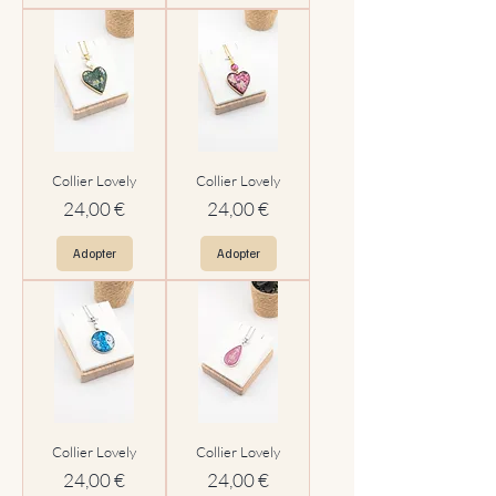
Collier Lovely
Collier Lovely
Prix
Prix
24,00 €
24,00 €
Adopter
Adopter
Collier Lovely
Collier Lovely
Prix
Prix
24,00 €
24,00 €