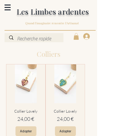
Les Limbes ardentes
Quand l'imaginaire rencontre l'Artisanat
Colliers
Collier Lovely
Collier Lovely
Prix
Prix
24,00 €
24,00 €
Adopter
Adopter