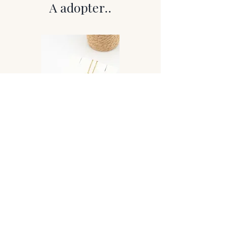
paix intérieure, elle aide à calmer l'esprit,
A adopter..
réduire le stress et équilibrer les
émotions.
Associée à l'énergie lunaire, la sélénite
renforce la clarté mentale, l'intuition et
la connexion spirituelle. Elle est idéale
pour purifier les énergies environnantes
et harmoniser votre environnement.
Portez ce bracelet élégant et lumineux
pour vous entourer d'une énergie pure
et bienveillante, ou offrez-le en cadeau
à une personne en quête d'apaisement
et d'équilibre.
Perles en 8mm ou 10mm
Qualité A - provenance Maroc
Collier Lovely