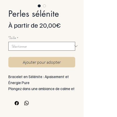
Perles sélénite
Prix
À partir de
20,00€
promotionnel
Taille
*
Ajouter pour adopter
Bracelet en Sélénite : Apaisement et
Énergie Pure
Plongez dans une ambiance de calme et
de sérénité avec notre bracelet en
sélénite, une pierre précieuse réputée
pour ses propriétés purifiantes et
apaisantes. Connue pour favoriser la