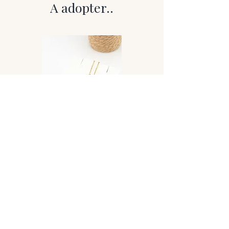
qualités d’exception :
A adopter..
Qualité AA : Une belle améthyste aux
nuances délicates et lumineuses,
parfaite pour allier esthétique et
bienfaits à un excellent rapport qualité-
prix.
Vertus principales :
Apaisement : Aide à calmer l’esprit et à
réduire le stress.
Clarté mentale : Favorise la
concentration et l’équilibre émotionnel.
Élévation spirituelle : Ouvre le chakra
couronne, encourageant l’intuition et la
méditation.
Qu’elle provienne d’Uruguay ou du Brésil,
l’améthyste reste une pierre
incontournable pour cultiver la sérénité
Collier Lovely
et apporter une touche d’élégance
naturelle à votre quotidien. Un bijou
parfait pour se reconnecter à soi-même