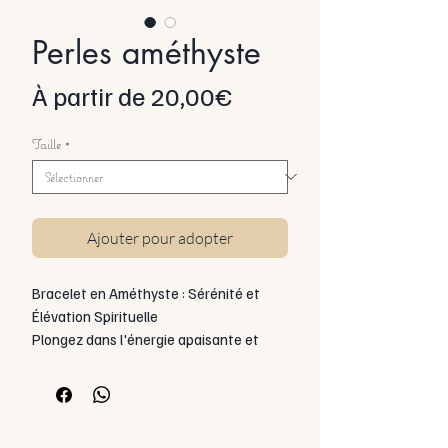
Perles améthyste
Prix
À partir de
20,00€
promotionnel
Taille
*
Ajouter pour adopter
Bracelet en Améthyste : Sérénité et
Élévation Spirituelle
Plongez dans l'énergie apaisante et
spirituelle de l'améthyste, une pierre
précieuse reconnue pour ses vertus
d'apaisement et de connexion à des
plans supérieurs. Disponible en deux