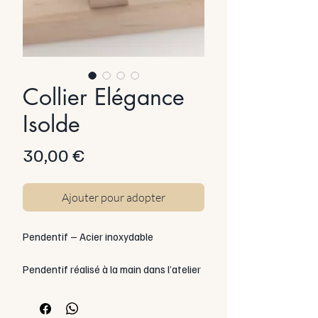
Collier Elégance
Isolde
Prix
30,00 €
Ajouter pour adopter
Pendentif – Acier inoxydable
Pendentif réalisé à la main dans l’atelier
Les Limbes Ardentes (Échenon,
Bourgogne).
Monture en acier inoxydable, gage de