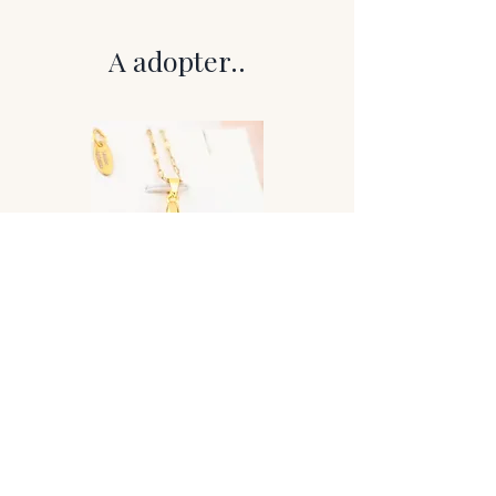
solidité et de durabilité.
Résine pigmentée, avec inclusions pour
A adopter..
un rendu unique.
Chaque pièce est faite main, unique,
résistante à l’eau et garantie un an.
Vendu dans son écrin et son chiffon
doux
Création artisanale – Les Limbes
Ardentes
Créa d'art n°8 - le souffleur d'étoiles