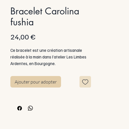
Bracelet Carolina
fushia
Prix
24,00 €
Ce bracelet est une création artisanale
réalisée à la main dans l’atelier Les Limbes
Ardentes, en Bourgogne.
Il associe acier inoxydable et résine,
Ajouter pour adopter
travaillée avec soin pour offrir profondeur,
lumière et caractère.
Chaque pièce est unique : les effets,
nuances et reflets de la résine peuvent
légèrement varier d’un bracelet à l’autre, ce
qui fait tout leur charme.