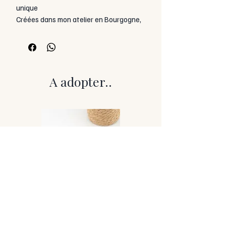
unique
Créées dans mon atelier en Bourgogne,
ces boucles allient acier inoxydable et
résine pigmentée, parfois enrichie
d’inclusions.
Chaque paire est unique, montée sur
tige ou crochet hypoallergénique.
A adopter..
Dimensions
Longueur total : 4.7cm
Poids : 4g
Entretien
Un chiffon doux est fourni.
Évitez l’eau, le parfum, les produits
chimiques.
À conserver à l’abri de l’humidité.