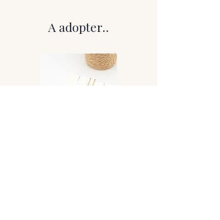
formant de subtils anneaux
concentriques à la lumière.
A adopter..
Sa teinte noire profonde laisse
apparaître des nuances aux reflets arc-
en-ciel lorsque la pierre est orientée
sous certains angles. Chaque perle
révèle ainsi un jeu de lumière unique,
donnant à ces boucles d’oreilles un
caractère mystérieux et captivant.
Montées artisanalement sur tige et
terminées par des crochets en acier
inoxydable, ces boucles d’oreilles
offrent un style à la fois élégant et
puissant. Chaque paire met en valeur la
profondeur et l’éclat naturel de cette
pierre volcanique exceptionnelle.
Détails techniques
Pierre : Obsidienne œil céleste naturelle
Collier Lovely
– Qualité A