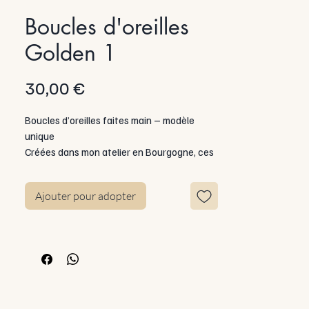
Boucles d'oreilles
Golden 1
Prix
30,00 €
Boucles d’oreilles faites main – modèle
unique
Créées dans mon atelier en Bourgogne, ces
boucles allient acier inoxydable et résine
pigmentée, parfois enrichie d’inclusions.
Ajouter pour adopter
Chaque paire est unique, montée sur tige ou
crochet hypoallergénique.
Entretien
Un chiffon doux est fourni.
Évitez l’eau, le parfum, les produits
chimiques.