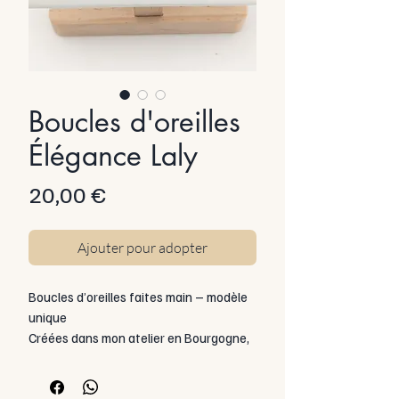
Boucles d'oreilles
Élégance Laly
Prix
20,00 €
Ajouter pour adopter
Boucles d’oreilles faites main – modèle
unique
Créées dans mon atelier en Bourgogne,
ces boucles allient acier inoxydable et
résine pigmentée, parfois enrichie
d’inclusions.