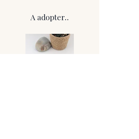
Chaque paire est unique, montée sur
tige ou crochet hypoallergénique.
A adopter..
Dimensions
Longueur total : 4.9cm
Poids : 7g
Entretien
Un chiffon doux est fourni.
Évitez l’eau, le parfum, les produits
chimiques.
À conserver à l’abri de l’humidité.
Parure