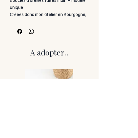
unique
Créées dans mon atelier en Bourgogne,
ces boucles allient acier inoxydable et
résine pigmentée, parfois enrichie
d’inclusions.
Chaque paire est unique, montée sur
tige ou crochet hypoallergénique.
A adopter..
Entretien
Un chiffon doux est fourni.
Évitez l’eau, le parfum, les produits
chimiques.
À conserver à l’abri de l’humidité.